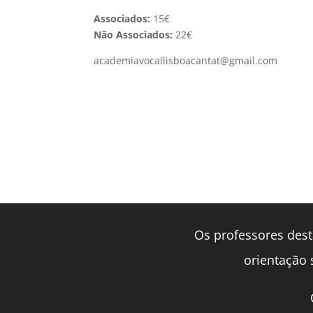
Associados:
15€
Não Associados:
22€
academiavocallisboacantat@gmail.com
Os professores dest
orientação s