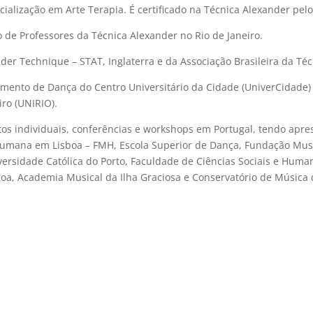
ialização em Arte Terapia. É certificado na Técnica Alexander pel
 de Professores da Técnica Alexander no Rio de Janeiro.
der Technique – STAT, Inglaterra e da Associação Brasileira da Té
tamento de Dança do Centro Universitário da Cidade (UniverCidade
iro (UNIRIO).
s individuais, conferências e workshops em Portugal, tendo apres
umana em Lisboa – FMH, Escola Superior de Dança, Fundação Musi
iversidade Católica do Porto, Faculdade de Ciências Sociais e Hu
boa, Academia Musical da Ilha Graciosa e Conservatório de Música 