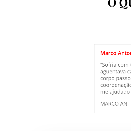
O Q
Marco Anton
“Sofria com 
aguentava c
corpo passou
coordenação,
me ajudado 
MARCO ANTO