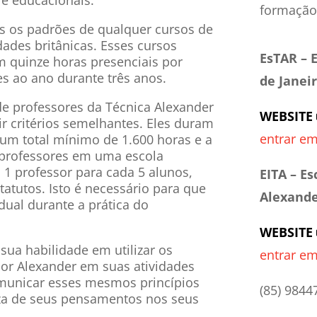
formação
s os padrões de qualquer cursos de
ades britânicas. Esses cursos
EsTAR – 
m quinze horas presenciais por
s ao ano durante três anos.
de Janei
e professores da Técnica Alexander
WEBSITE
 critérios semelhantes. Eles duram
entrar em
 um total mínimo de 1.600 horas e a
 professores em uma escola
, 1 professor para cada 5 alunos,
EITA – Es
atutos. Isto é necessário para que
Alexande
dual durante a prática do
WEBSITE
sua habilidade em utilizar os
entrar em
or Alexander em suas atividades
comunicar esses mesmos princípios
(85) 9844
eza de seus pensamentos nos seus