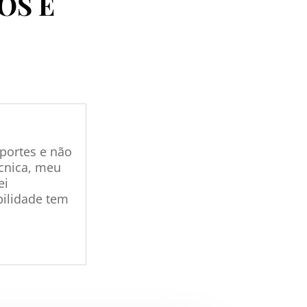
OS E
sportes e não
cnica, meu
ei
bilidade tem