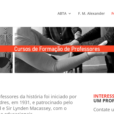
ABTA
F. M. Alexander
F
INTERES
essores da história foi iniciado por
UM PROF
dres, em 1931, e patrocinado pelo
d e Sir Lynden Macassey, com o
Contate u
 e educacionais.